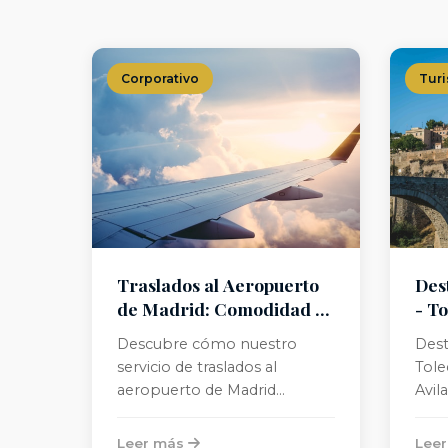
Corporativo
Tur
Traslados al Aeropuerto
Dest
de Madrid: Comodidad y
- T
Puntualidad
Sego
Descubre cómo nuestro
Dest
servicio de traslados al
Tole
aeropuerto de Madrid
Avila
garantiza puntualidad y
comodidad para todos tus
Leer más
Lee