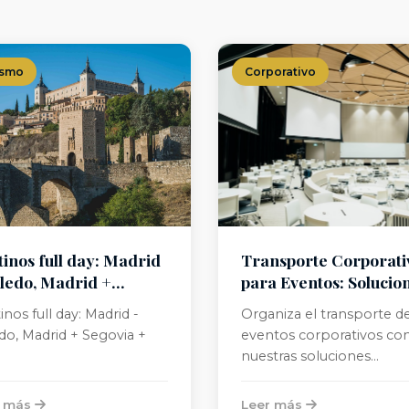
ismo
Corporativo
inos full day: Madrid
Transporte Corporati
oledo, Madrid +
para Eventos: Solucio
via + Avila
a Medida
inos full day: Madrid -
Organiza el transporte de
do, Madrid + Segovia +
eventos corporativos co
nuestras soluciones
profesionales y
personalizadas.
r más
Leer más